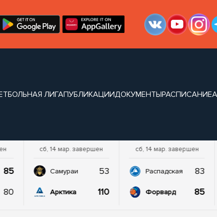
ЕТБОЛЬНАЯ ЛИГА
ПУБЛИКАЦИИ
ДОКУМЕНТЫ
РАСПИСАНИЕ
А
шен
сб, 14 мар. завершен
сб, 14 мар. завершен
85
53
83
Самураи
Распадская
80
110
85
Арктика
Форвард