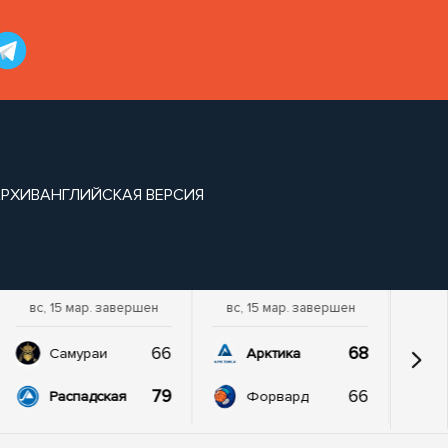
РХИВ
АНГЛИЙСКАЯ ВЕРСИЯ
вс, 15 мар. завершен
вс, 15 мар. завершен
66
68
Самураи
Арктика
79
66
Распадская
Форвард