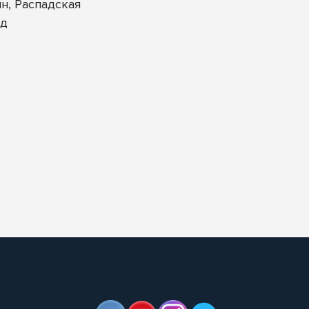
н, Распадская
рд