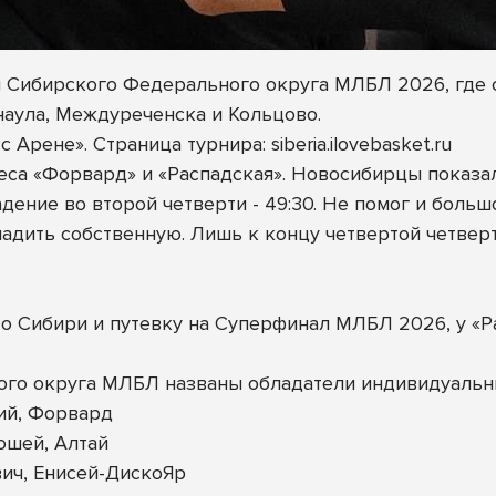
л Сибирского Федерального округа МЛБЛ 2026, где 
наула, Междуреченска и Кольцово.
Арене». Страница турнира: siberia.ilovebasket.ru
са «Форвард» и «Распадская». Новосибирцы показал
ение во второй четверти - 49:30. Не помог и больш
ладить собственную. Лишь к концу четвертой четве
о Сибири и путевку на Суперфинал МЛБЛ 2026, у «Р
ого округа МЛБЛ названы обладатели индивидуальн
ий, Форвард
ошей, Алтай
ич, Енисей-ДискоЯр