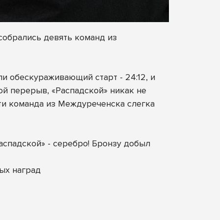
собрались девять команд из
и обескураживающий старт - 24:12, и
ой перерыв, «Распадской» никак не
рти команда из Междуреченска слегка
аспадской» - серебро! Бронзу добыл
ых наград