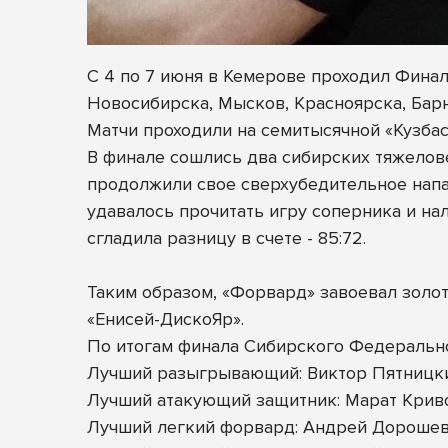
С 4 по 7 июня в Кемерове проходил Фина
Новосибирска, Мысков, Красноярска, Бар
Матчи проходили на семитысячной «Кузбасс 
В финале сошлись два сибирских тяжелове
продолжили свое сверхубедительное напад
удавалось прочитать игру соперника и на
сгладила разницу в счете - 85:72.
Таким образом, «Форвард» завоевал золот
«Енисей-ДискоЯр».
По итогам финала Сибирского Федеральн
Лучший разыгрывающий: Виктор Пятницк
Лучший атакующий защитник: Марат Крив
Лучший легкий форвард: Андрей Дорошев